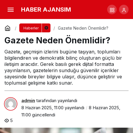
Gazete Neden Önemlidir?
HABER AJANSIM
Yorum Yap
Gazete Neden Önemlidir?
Haberler
Gazete Neden Önemlidir?
Gazete, geçmişin izlerini bugüne taşıyan, toplumları
bilgilendiren ve demokratik bilinç oluşturan güçlü bir
iletişim aracıdır. Gerek basılı gerek dijital formatta
yayınlansın, gazetelerin sunduğu güvenilir içerikler
sayesinde bireyler bilgiye ulaşır, düşünce geliştirir ve
toplumsal gelişime katkı sunar.
admin
tarafından yayınlandı
8 Haziran 2025, 11:00
yayınlandı
8 Haziran 2025,
11:00
güncellendi
5