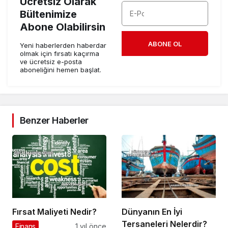
Ücretsiz Olarak
Bültenimize
Abone Olabilirsin
ABONE OL
Yeni haberlerden haberdar
olmak için fırsatı kaçırma
ve ücretsiz e-posta
aboneliğini hemen başlat.
Benzer Haberler
Fırsat Maliyeti Nedir?
Dünyanın En İyi
Tersaneleri Nelerdir?
Finans
1 yıl önce