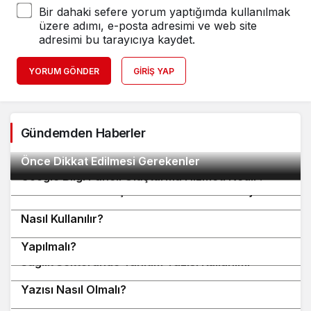
Bir dahaki sefere yorum yaptığımda kullanılmak
üzere adımı, e-posta adresimi ve web site
adresimi bu tarayıcıya kaydet.
YORUM GÖNDER
GIRIŞ YAP
Gündemden Haberler
Google Bilgi Paneli Oluşturma Hizmeti Almadan
2
Önce Dikkat Edilmesi Gerekenler
3
4
Google Bilgi Paneli Oluşturma Hizmeti Nedir?
E-Ticaret Siteleri İçin Tanıtım Yazısı Stratejileri
DoFollow ve NoFollow Link Tanıtım Yazısında
5
Nasıl Kullanılır?
Anchor Text Seçimi Tanıtım Yazısında Nasıl
6
7
Yapılmalı?
Sağlık Sektöründe Tanıtım Yazısı Kullanımı
Spam Güncellemeleri Sonrası Güvenli Tanıtım
8
Yazısı Nasıl Olmalı?
Son Google Algoritmalarına Göre Backlink
9