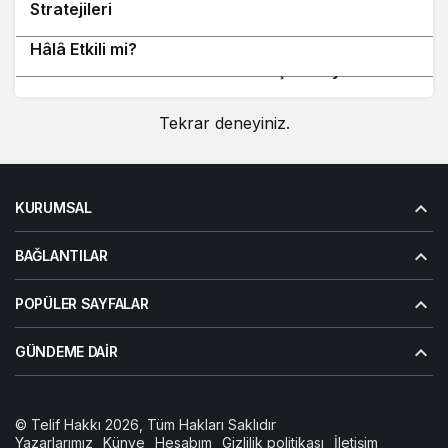
Stratejileri
Google Güncellemelerinden Sonra Tanıtım Yazısı
10
Hâlâ Etkili mi?
2026’da Tanıtım Yazısı SEO’da İşe Yarıyor mu?
Tekrar deneyiniz.
KURUMSAL
BAĞLANTILAR
POPÜLER SAYFALAR
GÜNDEME DAIR
© Telif Hakkı 2026, Tüm Hakları Saklıdır
Yazarlarımız
Künye
Hesabım
Gizlilik politikası
İletişim